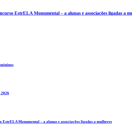
concurso EstrELA Monumental – a alunas e associações ligadas a m
emininos
s 2026
so EstrELA Monumental – a alunas e associações ligadas a mulheres