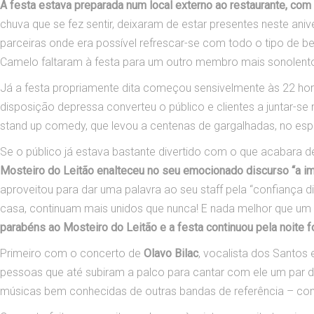
A festa estava preparada num local externo ao restaurante, com
chuva que se fez sentir, deixaram de estar presentes neste an
parceiras onde era possível refrescar-se com todo o tipo de b
Camelo faltaram à festa para um outro membro mais sonolent
Já a festa propriamente dita começou sensivelmente às 22 h
disposição depressa converteu o público e clientes a juntar-s
stand up comedy, que levou a centenas de gargalhadas, no es
Se o público já estava bastante divertido com o que acabara de
Mosteiro do Leitão enalteceu no seu emocionado discurso “a im
aproveitou para dar uma palavra ao seu staff pela “confiança di
casa, continuam mais unidos que nunca! E nada melhor que um 
parabéns ao Mosteiro do Leitão e a festa continuou pela noite fo
Primeiro com o concerto de
Olavo Bilac
, vocalista dos Santos
pessoas que até subiram a palco para cantar com ele um par de
músicas bem conhecidas de outras bandas de referência – co