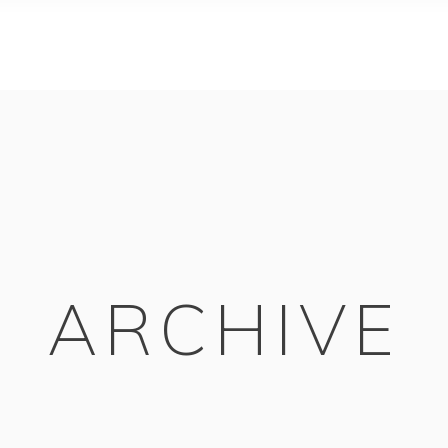
ARCHIVE